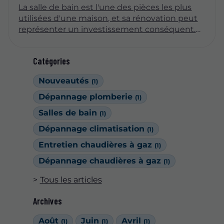
La salle de bain est l'une des pièces les plus
utilisées d'une maison, et sa rénovation peut
représenter un investissement conséquent.
Pour garantir la longévité et l'esthétique de
cet espace, il est essentiel de choisir des
Catégories
matériaux durables. Cet article explore les
options les plus adaptées pour une salle de
Nouveautés
(1)
bain, en prenant en compte l'esthétique, la
fonctionnalité, et l'impact environnemental.
Dépannage plomberie
(1)
Salles de bain
(1)
Dépannage climatisation
(1)
Entretien chaudières à gaz
(1)
Dépannage chaudières à gaz
(1)
Tous les articles
Archives
Août
Juin
Avril
(1)
(1)
(1)