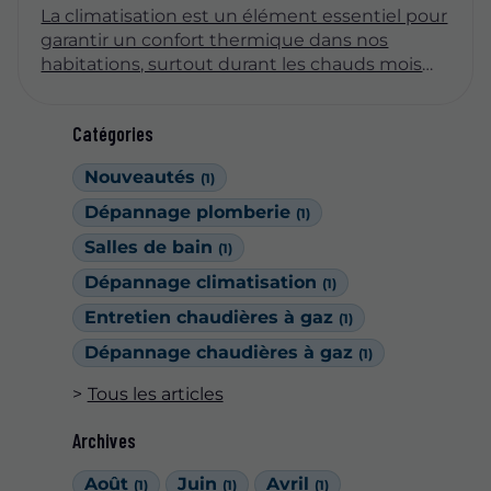
La climatisation est un élément essentiel pour
garantir un confort thermique dans nos
habitations, surtout durant les chauds mois
d'été. Cependant, comme tout appareil, elle
peut rencontrer des dysfonctionnements.
Catégories
Savoir détecter les premiers signes d'une
panne est crucial pour éviter des réparations
Nouveautés
(1)
coûteuses et prolonger la durée de vie de
votre système. Cet article vous guide à travers
Dépannage plomberie
(1)
les indicateurs clés qui signalent un problème
Salles de bain
(1)
éventuel avec votre climatisation.
Dépannage climatisation
(1)
Entretien chaudières à gaz
(1)
Dépannage chaudières à gaz
(1)
Tous les articles
Archives
Août
Juin
Avril
(1)
(1)
(1)