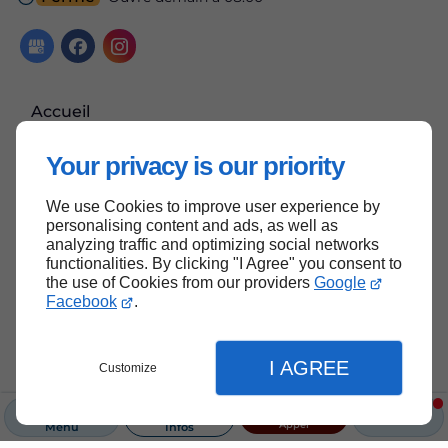
Accueil
Contactez-nous
Your privacy is our priority
Mentions légales
Plan du site
We use Cookies to improve user experience by
personalising content and ads, as well as
analyzing traffic and optimizing social networks
functionalities. By clicking "I Agree" you consent to
the use of Cookies from our providers
Google
Haut de page
Facebook
.
I AGREE
Customize
Appel
Menu
Infos