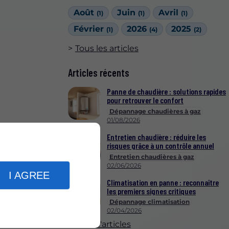
Août
Juin
Avril
(1)
(1)
(1)
Février
2026
2025
(1)
(4)
(2)
Tous les articles
Articles récents
Panne de chaudière : solutions rapides
pour retrouver le confort
Dépannage chaudières à gaz
01/08/2026
Entretien chaudière : réduire les
risques grâce à un contrôle annuel
Entretien chaudières à gaz
02/06/2026
I AGREE
Climatisation en panne : reconnaître
les premiers signes critiques
Dépannage climatisation
02/04/2026
Plus d'articles