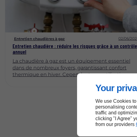
02/06/202
Entretien chaudières à gaz
Entretien chaudière : réduire les risques grâce à un contrôle
annuel
La chaudière à gaz est un équipement essentiel
dans de nombreux foyers, garantissant confort
thermique en hiver. Cependant, son utilisation
nécessite une attention particulière, notamment à
Your priva
travers un entretien régulier. Cet article explore
l'importance d'un contrôle annuel des chaudières 
We use Cookies to
gaz, en mettant en lumière les risques potentiels
personalising conte
et les avantages d'un entretien soigné.
traffic and optimizi
clicking "I Agree" 
from our providers