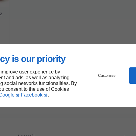
25
s
cy is our priority
 improve user experience by
Customize
nt and ads, as well as analyzing
ng social networks functionalities. By
you consent to the use of Cookies
Google
Facebook
.