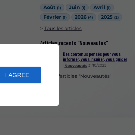
Août
Juin
Avril
(1)
(1)
(1)
Février
2026
2025
(1)
(4)
(2)
Tous les articles
Articles récents "Nouveautés"
Des contenus pensés pour vous
informer, vous inspirer, vous guider
31/10/2025
Nouveautés
I AGREE
Plus d'articles "Nouveautés"