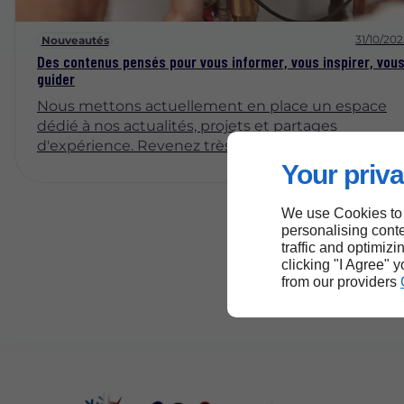
31/10/20
Nouveautés
Des contenus pensés pour vous informer, vous inspirer, vou
guider
Nous mettons actuellement en place un espace
dédié à nos actualités, projets et partages
d'expérience. Revenez très bientôt pour découvrir
nos premiers articles !
Your priva
We use Cookies to
personalising conte
traffic and optimizi
clicking "I Agree" 
from our providers